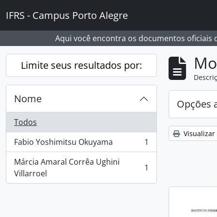
Skip to main content
IFRS - Campus Porto Alegre
Aqui você encontra os documentos oficiais
Mo
Limite seus resultados por:
Descriç
Nome
Opções 
Todos
Visualizar
Fabio Yoshimitsu Okuyama
1
, 1 resultados
Márcia Amaral Corrêa Ughini
1
, 1 resultados
Villarroel