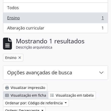
Todos
Ensino
1
, 1 resultados
Alteração curricular
1
, 1 resultados
Mostrando 1 resultados
Descrição arquivística
Remover filtro:
Ensino
Opções avançadas de busca
Visualizar impressão
Visualização em ficha
Visualização em tabela
Ordenar por: Código de referência
Ordem: Decrescente