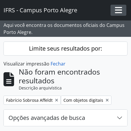
Skip to main content
IFRS - Campus Porto Alegre
Togg
Aqui você encontra os documentos oficiais do Campus
Porto Alegre.
Limite seus resultados por:
Visualizar impressão
Fechar
Não foram encontrados
resultados
Descrição arquivística
Remover filtro:
Remover filtro:
Fabrício Sobrosa Affeldt
Com objetos digitais
Opções avançadas de busca