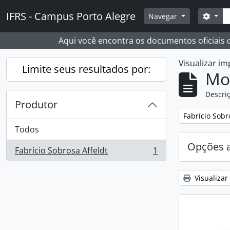
Skip to main content
Busc
IFRS - Campus Porto Alegre
Opçõ
Navegar
Aqui você encontra os documentos oficiais
Visualizar i
Limite seus resultados por:
Mo
Descriç
Produtor
Remover filtro
Fabrício Sobr
Todos
Opções 
Fabrício Sobrosa Affeldt
1
, 1 resultados
Visualizar