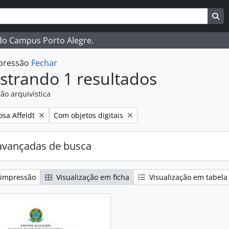
ar
es de busca
Bu
 do Campus Porto Alegre.
mpressão
Fechar
strando 1 resultados
ão arquivística
:
Remover filtro:
osa Affeldt
Com objetos digitais
avançadas de busca
 impressão
Visualização em ficha
Visualização em tabela