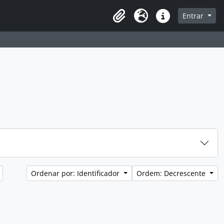
sque na página de navegação
Entrar
Idioma
Atalhos
Ordenar por: Identificador
Ordem: Decrescente