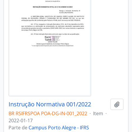
Instrução Normativa 001/2022
Adici
BR RSIFRSPOA POA-DG-IN-001_2022
·
Item
·
2022-01-17
Parte de
Campus Porto Alegre - IFRS