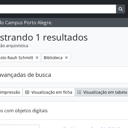
ar
es de busca
Bu
 do Campus Porto Alegre.
strando 1 resultados
ão arquivística
:
Remover filtro:
sto Rauh Schmitt
Biblioteca
avançadas de busca
 impressão
Visualização em ficha
Visualização em tabela
os com objetos digitais