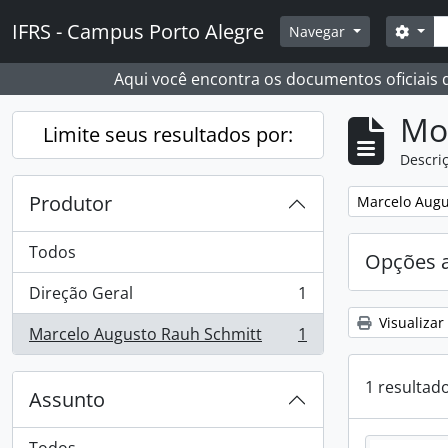
Skip to main content
Busc
IFRS - Campus Porto Alegre
Opçõ
Navegar
Aqui você encontra os documentos oficiais
Mo
Limite seus resultados por:
Descriç
Produtor
Remover filtro
Marcelo Augu
Todos
Opções 
Direção Geral
1
, 1 resultados
Visualizar
Marcelo Augusto Rauh Schmitt
1
, 1 resultados
1 resultad
Assunto