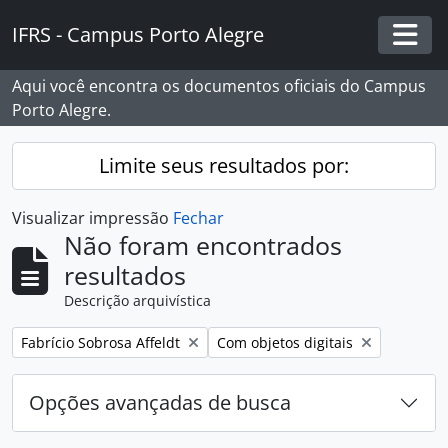
Skip to main content
IFRS - Campus Porto Alegre
Togg
Aqui você encontra os documentos oficiais do Campus
Porto Alegre.
Limite seus resultados por:
Visualizar impressão
Fechar
Não foram encontrados
resultados
Descrição arquivística
Remover filtro:
Remover filtro:
Fabrício Sobrosa Affeldt
Com objetos digitais
Opções avançadas de busca