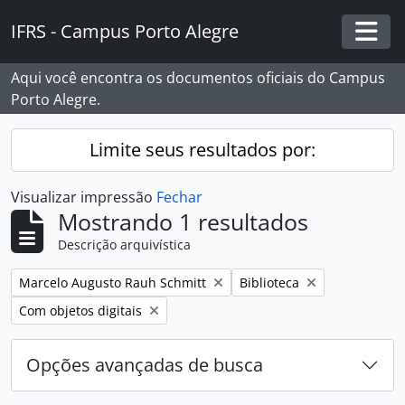
Skip to main content
IFRS - Campus Porto Alegre
Togg
Aqui você encontra os documentos oficiais do Campus
Porto Alegre.
Limite seus resultados por:
Visualizar impressão
Fechar
Mostrando 1 resultados
Descrição arquivística
Remover filtro:
Remover filtro:
Marcelo Augusto Rauh Schmitt
Biblioteca
Remover filtro:
Com objetos digitais
Opções avançadas de busca