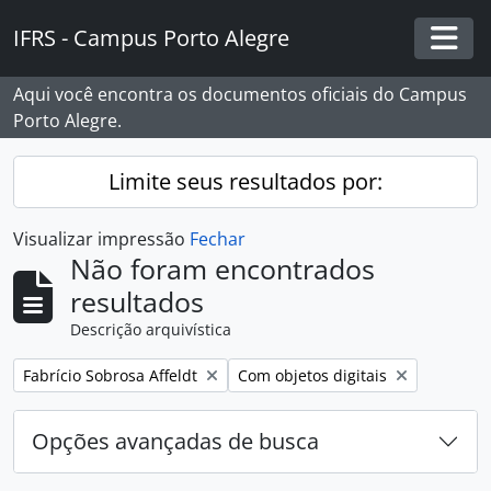
Skip to main content
IFRS - Campus Porto Alegre
Togg
Aqui você encontra os documentos oficiais do Campus
Porto Alegre.
Limite seus resultados por:
Visualizar impressão
Fechar
Não foram encontrados
resultados
Descrição arquivística
Remover filtro:
Remover filtro:
Fabrício Sobrosa Affeldt
Com objetos digitais
Opções avançadas de busca