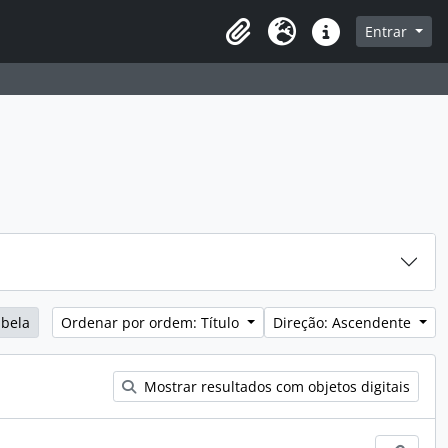
sque na página de navegação
Entrar
Idioma
Ligações rápidas
abela
Ordenar por ordem: Título
Direção: Ascendente
Mostrar resultados com objetos digitais