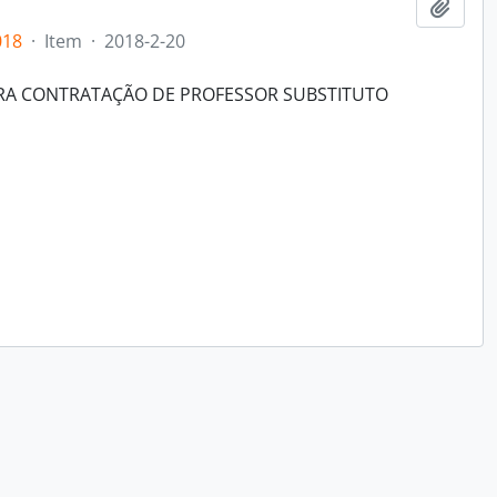
Adici
018
·
Item
·
2018-2-20
ARA CONTRATAÇÃO DE PROFESSOR SUBSTITUTO