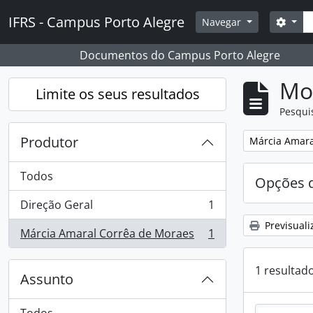
Skip to main content
Pesq
IFRS - Campus Porto Alegre
Opçõ
Navegar
Documentos do Campus Porto Alegre
Mos
Limite os seus resultados
Pesqui
Produtor
Remover filtro
Márcia Amara
Todos
Opções d
Direção Geral
1
, 1 resultados
Previsuali
Márcia Amaral Corrêa de Moraes
1
, 1 resultados
1 resultad
Assunto