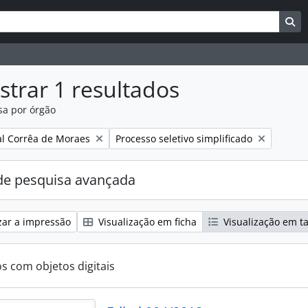
uisar
es de busca
Bu
trar 1 resultados
sa por órgão
:
Remover filtro:
l Corrêa de Moraes
Processo seletivo simplificado
e pesquisa avançada
zar a impressão
Visualização em ficha
Visualização em t
os com objetos digitais