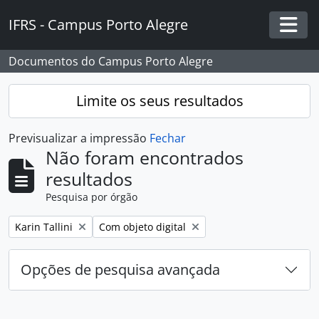
Skip to main content
IFRS - Campus Porto Alegre
Togg
Documentos do Campus Porto Alegre
Limite os seus resultados
Previsualizar a impressão
Fechar
Não foram encontrados
resultados
Pesquisa por órgão
Remover filtro:
Remover filtro:
Karin Tallini
Com objeto digital
Opções de pesquisa avançada