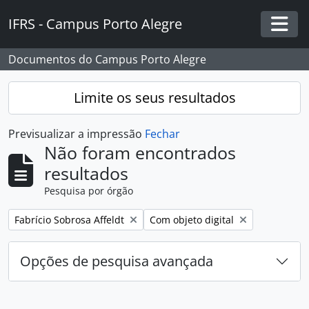
Skip to main content
IFRS - Campus Porto Alegre
Togg
Documentos do Campus Porto Alegre
Limite os seus resultados
Previsualizar a impressão
Fechar
Não foram encontrados
resultados
Pesquisa por órgão
Remover filtro:
Remover filtro:
Fabrício Sobrosa Affeldt
Com objeto digital
Opções de pesquisa avançada