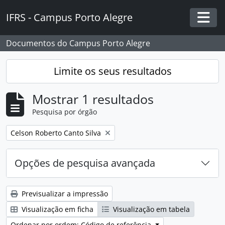
Skip to main content
IFRS - Campus Porto Alegre
Togg
Documentos do Campus Porto Alegre
Limite os seus resultados
Mostrar 1 resultados
Pesquisa por órgão
Remover filtro:
Celson Roberto Canto Silva
Opções de pesquisa avançada
Previsualizar a impressão
Visualização em ficha
Visualização em tabela
Ordenar por ordem: Código de referência