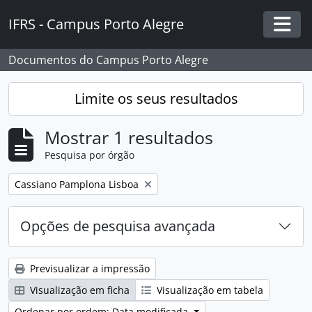
Skip to main content
IFRS - Campus Porto Alegre
Togg
Documentos do Campus Porto Alegre
Limite os seus resultados
Mostrar 1 resultados
Pesquisa por órgão
Remover filtro:
Cassiano Pamplona Lisboa
Opções de pesquisa avançada
Previsualizar a impressão
Visualização em ficha
Visualização em tabela
Ordenar por ordem: Data modificada