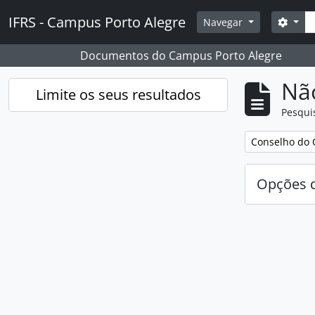
Skip to main content
Pesq
IFRS - Campus Porto Alegre
Opçõ
Navegar
Documentos do Campus Porto Alegre
Nã
Limite os seus resultados
Pesqui
Remover filtro
Conselho do 
Opções d