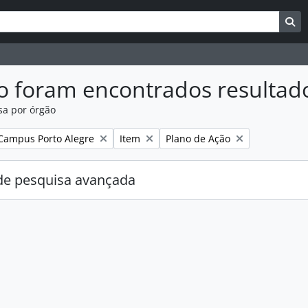
uisar
es de busca
Bu
o foram encontrados resultad
sa por órgão
:
Remover filtro:
Remover filtro:
Campus Porto Alegre
Item
Plano de Ação
e pesquisa avançada