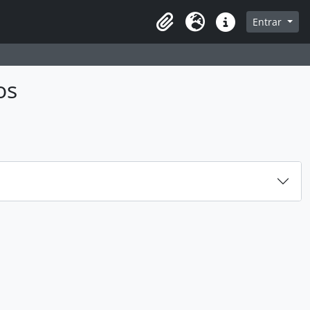
sque na página de navegação
Entrar
Idioma
Ligações rápidas
os