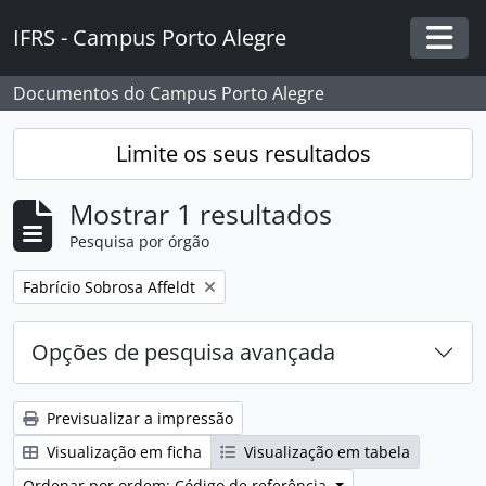
Skip to main content
IFRS - Campus Porto Alegre
Togg
Documentos do Campus Porto Alegre
Limite os seus resultados
Mostrar 1 resultados
Pesquisa por órgão
Remover filtro:
Fabrício Sobrosa Affeldt
Opções de pesquisa avançada
Previsualizar a impressão
Visualização em ficha
Visualização em tabela
Ordenar por ordem: Código de referência