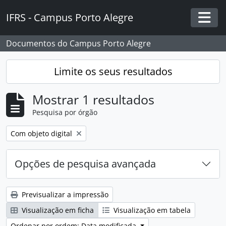
Skip to main content
IFRS - Campus Porto Alegre
Togg
Documentos do Campus Porto Alegre
Limite os seus resultados
Mostrar 1 resultados
Pesquisa por órgão
Remover filtro:
Com objeto digital
Opções de pesquisa avançada
Previsualizar a impressão
Visualização em ficha
Visualização em tabela
Ordenar por ordem: Data modificada