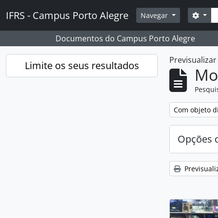
Skip to main content
Pesq
IFRS - Campus Porto Alegre
Opçõ
Navegar
Documentos do Campus Porto Alegre
Previsualiza
Limite os seus resultados
Mos
Pesqui
Remover filtro
Com objeto di
Opções d
Previsuali