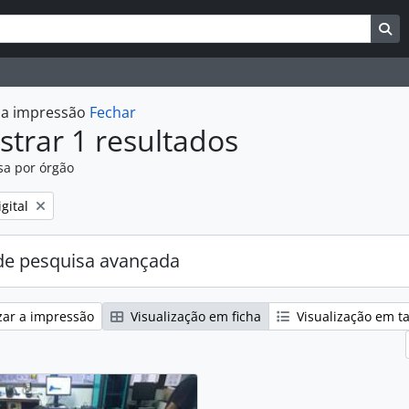
uisar
es de busca
Bu
r a impressão
Fechar
trar 1 resultados
sa por órgão
:
gital
e pesquisa avançada
zar a impressão
Visualização em ficha
Visualização em t