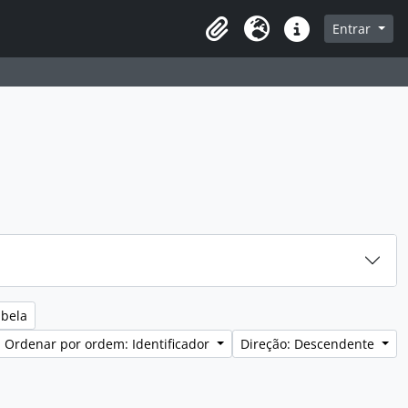
sque na página de navegação
Entrar
Idioma
Ligações rápidas
abela
Ordenar por ordem: Identificador
Direção: Descendente