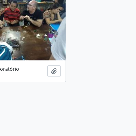
boratório
Adicionar à área de transferência