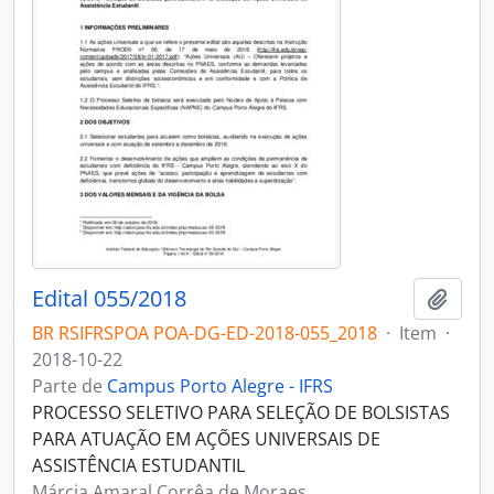
Edital 055/2018
Adici
BR RSIFRSPOA POA-DG-ED-2018-055_2018
·
Item
·
2018-10-22
Parte de
Campus Porto Alegre - IFRS
PROCESSO SELETIVO PARA SELEÇÃO DE BOLSISTAS
PARA ATUAÇÃO EM AÇÕES UNIVERSAIS DE
ASSISTÊNCIA ESTUDANTIL
Márcia Amaral Corrêa de Moraes