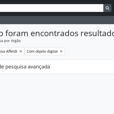
uisar
es de busca
Bu
o foram encontrados resultad
sa por órgão
:
Remover filtro:
osa Affeldt
Com objeto digital
e pesquisa avançada