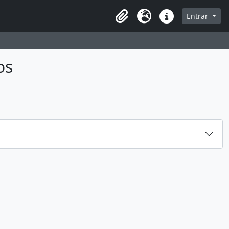
sque na página de navegação
Entrar
Idioma
Ligações rápidas
os