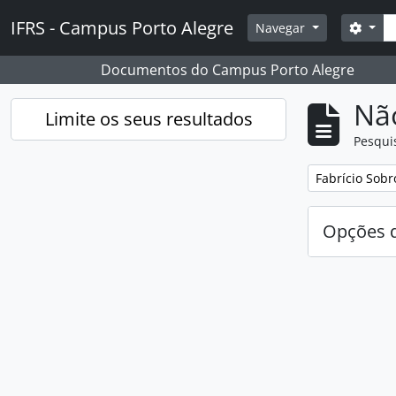
Skip to main content
Pesq
IFRS - Campus Porto Alegre
Opçõ
Navegar
Documentos do Campus Porto Alegre
Nã
Limite os seus resultados
Pesqui
Remover filtro
Fabrício Sobr
Opções d