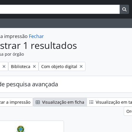
uisar
es de busca
Bu
r a impressão
Fechar
trar 1 resultados
sa por órgão
:
Remover filtro:
Remover filtro:
Biblioteca
Com objeto digital
e pesquisa avançada
zar a impressão
Visualização em ficha
Visualização em t
Or