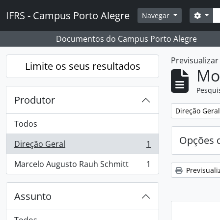
Skip to main content
Pesq
IFRS - Campus Porto Alegre
Opçõ
Navegar
Documentos do Campus Porto Alegre
Previsualiza
Limite os seus resultados
Mos
Pesqui
Produtor
Remover filtro
Direção Geral
Todos
Opções d
Direção Geral
1
, 1 resultados
Marcelo Augusto Rauh Schmitt
1
, 1 resultados
Previsuali
Assunto