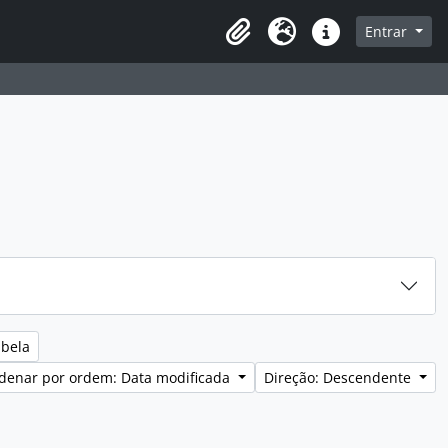
sque na página de navegação
Entrar
Idioma
Ligações rápidas
abela
denar por ordem: Data modificada
Direção: Descendente