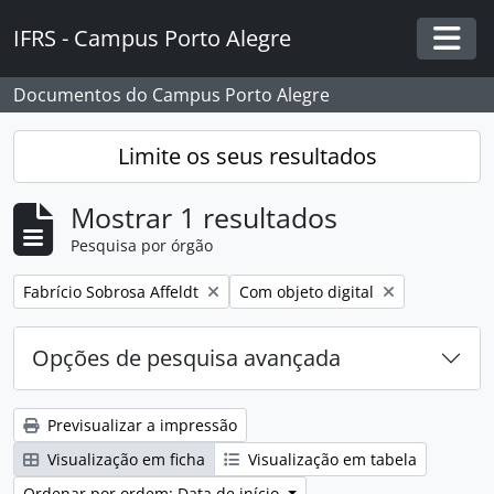
Skip to main content
IFRS - Campus Porto Alegre
Togg
Documentos do Campus Porto Alegre
Limite os seus resultados
Mostrar 1 resultados
Pesquisa por órgão
Remover filtro:
Remover filtro:
Fabrício Sobrosa Affeldt
Com objeto digital
Opções de pesquisa avançada
Previsualizar a impressão
Visualização em ficha
Visualização em tabela
Ordenar por ordem: Data de início