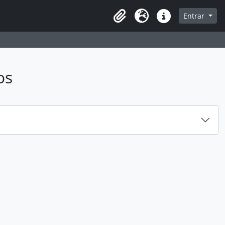
sque na página de navegação
Entrar
Idioma
Ligações rápidas
os