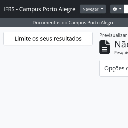
Skip to main content
Pesq
IFRS - Campus Porto Alegre
Opçõ
Navegar
Documentos do Campus Porto Alegre
Previsualiza
Limite os seus resultados
Nã
Pesqui
Opções d