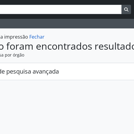
uisar
es de busca
Bu
r a impressão
Fechar
o foram encontrados resultad
sa por órgão
e pesquisa avançada