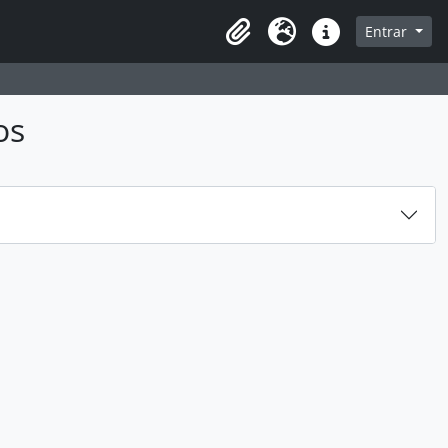
sque na página de navegação
Entrar
Idioma
Ligações rápidas
os