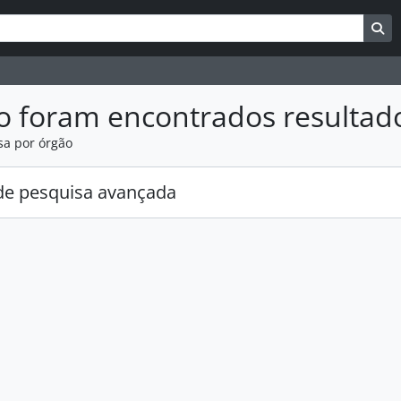
uisar
es de busca
Bu
o foram encontrados resultad
sa por órgão
e pesquisa avançada