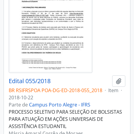
Edital 055/2018
Adici
BR RSIFRSPOA POA-DG-ED-2018-055_2018
·
Item
·
2018-10-22
Parte de
Campus Porto Alegre - IFRS
PROCESSO SELETIVO PARA SELEÇÃO DE BOLSISTAS
PARA ATUAÇÃO EM AÇÕES UNIVERSAIS DE
ASSISTÊNCIA ESTUDANTIL
Márcia Amaral Corrêa de Moraes