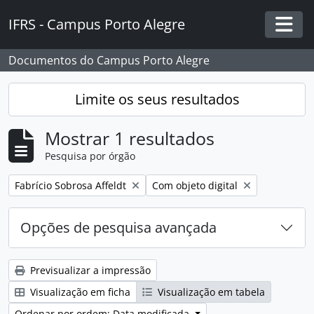
Skip to main content
IFRS - Campus Porto Alegre
Togg
Documentos do Campus Porto Alegre
Limite os seus resultados
Mostrar 1 resultados
Pesquisa por órgão
Remover filtro:
Remover filtro:
Fabrício Sobrosa Affeldt
Com objeto digital
Opções de pesquisa avançada
Previsualizar a impressão
Visualização em ficha
Visualização em tabela
Ordenar por ordem: Data modificada