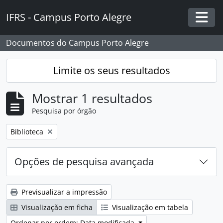
Skip to main content
IFRS - Campus Porto Alegre
Togg
Documentos do Campus Porto Alegre
Limite os seus resultados
Mostrar 1 resultados
Pesquisa por órgão
Remover filtro:
Biblioteca
Opções de pesquisa avançada
Previsualizar a impressão
Visualização em ficha
Visualização em tabela
Ordenar por ordem: Data modificada