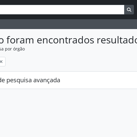
uisar
es de busca
Bu
o foram encontrados resultad
sa por órgão
:
e pesquisa avançada