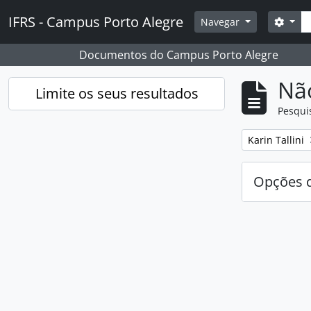
Skip to main content
Pesq
IFRS - Campus Porto Alegre
Opçõ
Navegar
Documentos do Campus Porto Alegre
Nã
Limite os seus resultados
Pesqui
Remover filtro
Karin Tallini
Opções d