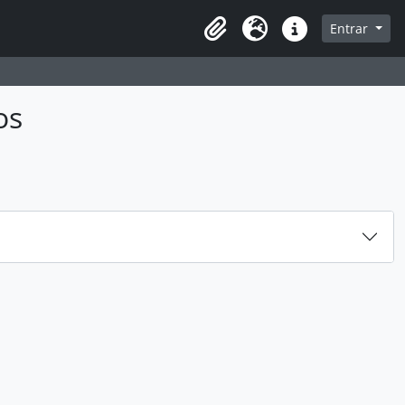
sque na página de navegação
Entrar
Idioma
Ligações rápidas
os