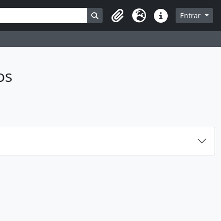
Busque na página de navegação
Entrar
Idioma
Ligações rápidas
os