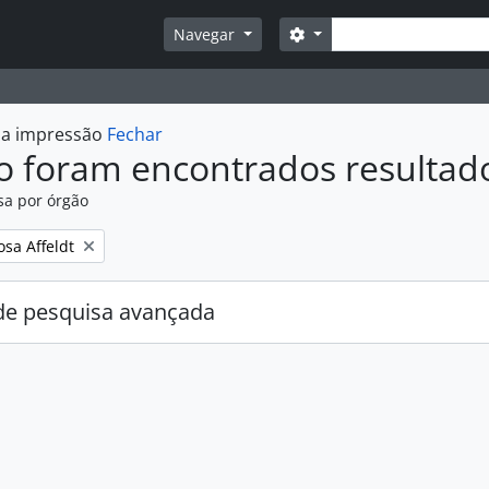
Pesquisar
Opções de busca
Navegar
r a impressão
Fechar
o foram encontrados resultad
sa por órgão
:
osa Affeldt
e pesquisa avançada