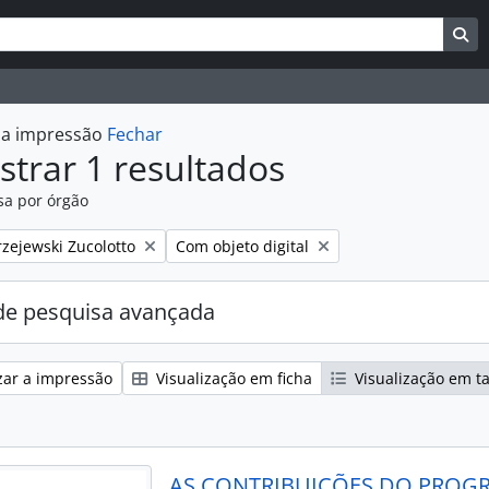
uisar
es de busca
Bu
r a impressão
Fechar
trar 1 resultados
sa por órgão
:
Remover filtro:
zejewski Zucolotto
Com objeto digital
e pesquisa avançada
zar a impressão
Visualização em ficha
Visualização em t