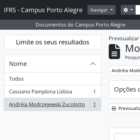
Skip to main content
Pesq
IFRS - Campus Porto Alegre
Opçõ
Navegar
Documentos do Campus Porto Alegre
Previsualiza
Limite os seus resultados
Mos
Pesqui
Nome
Remover filtro
Andréia Modr
Todos
Opções d
Cassiano Pamplona Lisboa
1
, 1 resultados
Andréia Modrzejewski Zucolotto
1
, 1 resultados
Previsuali