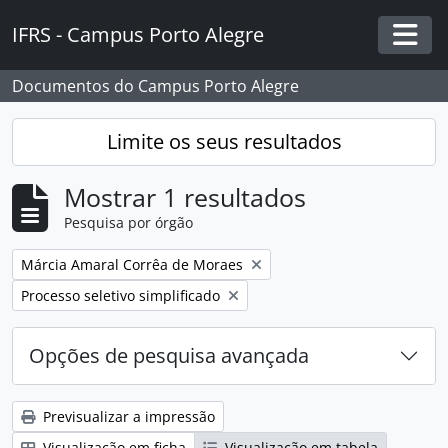
Skip to main content
IFRS - Campus Porto Alegre
Togg
Documentos do Campus Porto Alegre
Limite os seus resultados
Mostrar 1 resultados
Pesquisa por órgão
Remover filtro:
Márcia Amaral Corrêa de Moraes
Remover filtro:
Processo seletivo simplificado
Opções de pesquisa avançada
Previsualizar a impressão
Visualização em ficha
Visualização em tabela