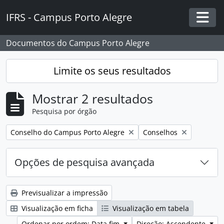
Skip to main content
IFRS - Campus Porto Alegre
Togg
Documentos do Campus Porto Alegre
Limite os seus resultados
Mostrar 2 resultados
Pesquisa por órgão
Remover filtro:
Remover filtro:
Conselho do Campus Porto Alegre
Conselhos
Opções de pesquisa avançada
Previsualizar a impressão
Visualização em ficha
Visualização em tabela
Ordenar por ordem: Data fim
Direção: Ascendente