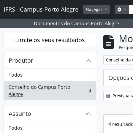
Skip to main content
Pesq
IFRS - Campus Porto Alegre
Opçõ
Navegar
Documentos do Campus Porto Alegre
Mos
Limite os seus resultados
Pesqui
Produtor
Remover filtro
Conselho do 
Todos
Opções d
Conselho do Campus Porto
4
, 4 resultados
Alegre
Previsuali
Assunto
4 resultad
Todos