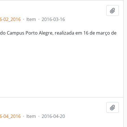
Adici
6-02_2016
·
Item
·
2016-03-16
 do Campus Porto Alegre, realizada em 16 de março de
Adici
6-04_2016
·
Item
·
2016-04-20