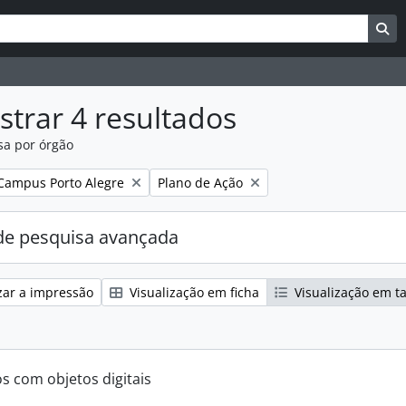
uisar
es de busca
Bu
trar 4 resultados
sa por órgão
:
Remover filtro:
Campus Porto Alegre
Plano de Ação
e pesquisa avançada
zar a impressão
Visualização em ficha
Visualização em t
os com objetos digitais