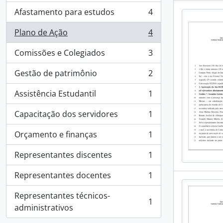
Afastamento para estudos
4
, 4 resultados
Plano de Ação
4
, 4 resultados
Comissões e Colegiados
3
, 3 resultados
Gestão de patrimônio
2
, 2 resultados
Assistência Estudantil
1
, 1 resultados
Capacitação dos servidores
1
, 1 resultados
Orçamento e finanças
1
, 1 resultados
Representantes discentes
1
, 1 resultados
Representantes docentes
1
, 1 resultados
Representantes técnicos-
1
, 1 resultados
administrativos