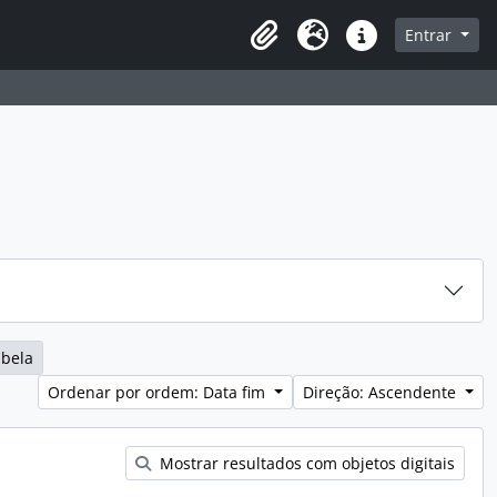
sque na página de navegação
Entrar
Idioma
Ligações rápidas
abela
Ordenar por ordem: Data fim
Direção: Ascendente
Mostrar resultados com objetos digitais