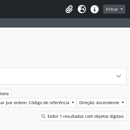
sque na página de navegação
Entrar
Idioma
Ligações rápidas
abela
ar por ordem: Código de referência
Direção: Ascendente
Exibir 1 resultados com objetos digitais