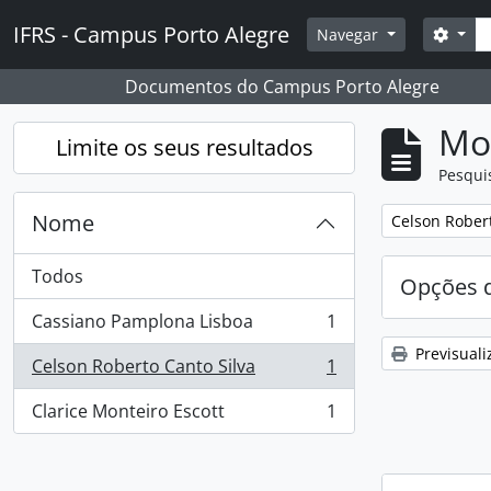
Skip to main content
Pesq
IFRS - Campus Porto Alegre
Opçõ
Navegar
Documentos do Campus Porto Alegre
Mos
Limite os seus resultados
Pesqui
Nome
Remover filtro
Celson Robert
Todos
Opções d
Cassiano Pamplona Lisboa
1
, 1 resultados
Previsuali
Celson Roberto Canto Silva
1
, 1 resultados
Clarice Monteiro Escott
1
, 1 resultados