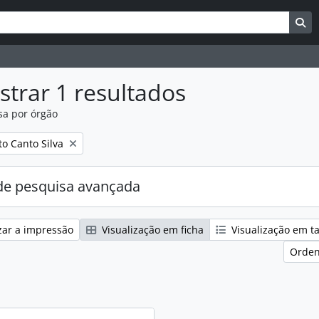
uisar
es de busca
Bu
trar 1 resultados
sa por órgão
:
o Canto Silva
e pesquisa avançada
zar a impressão
Visualização em ficha
Visualização em t
Orden