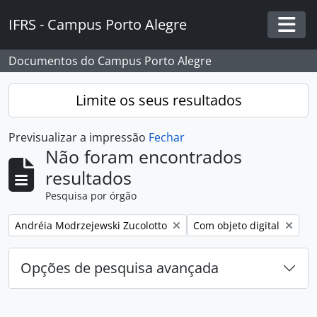
Skip to main content
IFRS - Campus Porto Alegre
Togg
Documentos do Campus Porto Alegre
Limite os seus resultados
Previsualizar a impressão
Fechar
Não foram encontrados
resultados
Pesquisa por órgão
Remover filtro:
Remover filtro:
Andréia Modrzejewski Zucolotto
Com objeto digital
Opções de pesquisa avançada