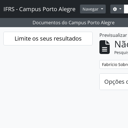
Skip to main content
Pesq
IFRS - Campus Porto Alegre
Opçõ
Navegar
Documentos do Campus Porto Alegre
Previsualiza
Limite os seus resultados
Nã
Pesqui
Remover filtro
Fabrício Sobr
Opções d