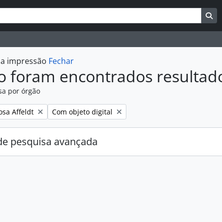
uisar
es de busca
Bu
r a impressão
Fechar
o foram encontrados resultad
sa por órgão
:
Remover filtro:
osa Affeldt
Com objeto digital
e pesquisa avançada