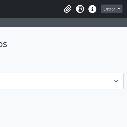
sque na página de navegação
Entrar
Idioma
Ligações rápidas
os