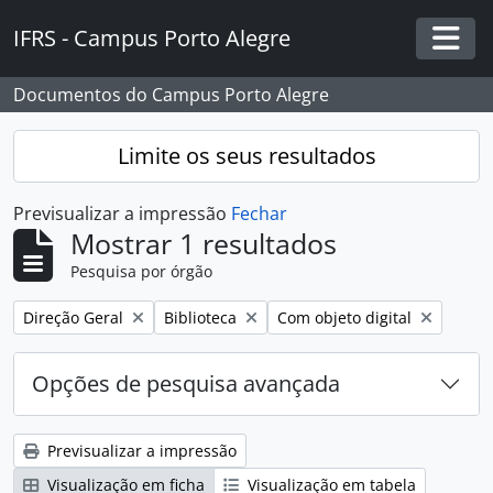
Skip to main content
IFRS - Campus Porto Alegre
Togg
Documentos do Campus Porto Alegre
Limite os seus resultados
Previsualizar a impressão
Fechar
Mostrar 1 resultados
Pesquisa por órgão
Remover filtro:
Remover filtro:
Remover filtro:
Direção Geral
Biblioteca
Com objeto digital
Opções de pesquisa avançada
Previsualizar a impressão
Visualização em ficha
Visualização em tabela