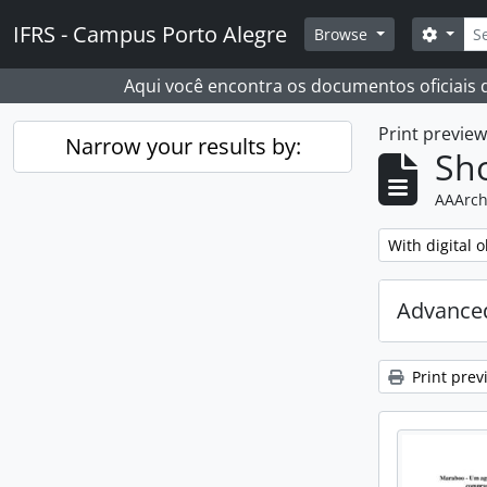
Skip to main content
Sear
IFRS - Campus Porto Alegre
Search
Browse
Aqui você encontra os documentos oficiais
Print previe
Narrow your results by:
Sho
AAArch
Remove filter:
With digital o
Advanced
Print prev