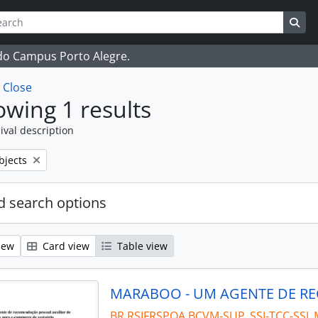
ch
 options
Sea
 do Campus Porto Alegre.
w
Close
wing 1 results
ival description
bjects
 search options
iew
Card view
Table view
BR RSIFRSPOA BCVM-SUP_SSI-TCC-SSI