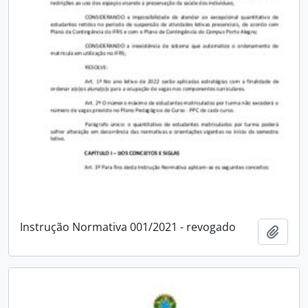
Instrução Normativa 001/2021 - revogado
Add t