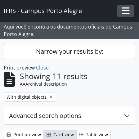
Skip to main content
IFRS - Campus Porto Alegre
Togg
Aqui você encontra os documentos oficiais do Campus
Porto Alegre.
Narrow your results by:
Print preview
Close
Showing 11 results
AAArchival description
Remove filter:
With digital objects
Advanced search options
Print preview
Card view
Table view