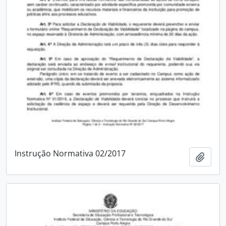
Instrução Normativa 02/2017
Add t