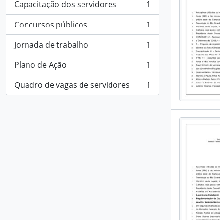
Capacitação dos servidores
1
, 1 results
Concursos públicos
1
, 1 results
Jornada de trabalho
1
, 1 results
Plano de Ação
1
, 1 results
Quadro de vagas de servidores
1
, 1 results