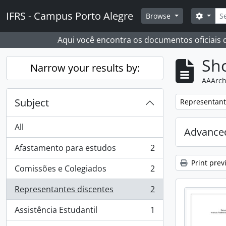
Skip to main content
Sear
IFRS - Campus Porto Alegre
Search
Browse
Aqui você encontra os documentos oficiais
Sho
Narrow your results by:
AAArch
Subject
Remove filter:
Representant
All
Advanced
Afastamento para estudos
2
, 2 results
Print prev
Comissões e Colegiados
2
, 2 results
Representantes discentes
2
, 2 results
Assistência Estudantil
1
, 1 results