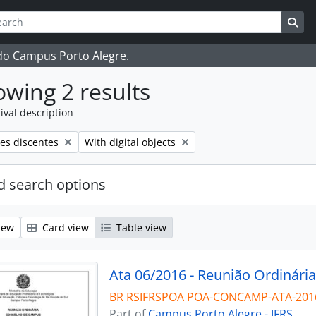
ch
 options
Sea
 do Campus Porto Alegre.
wing 2 results
ival description
Remove filter:
es discentes
With digital objects
 search options
iew
Card view
Table view
Ata 06/2016 - Reunião Ordinária
BR RSIFRSPOA POA-CONCAMP-ATA-201
Part of
Campus Porto Alegre - IFRS