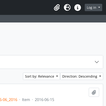
rch in browse page
Log in
Clipboard
Language
Quick links
Sort by: Relevance
Direction: Descending
Add t
6-06_2016
·
Item
·
2016-06-15