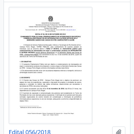
Edital 056/2018
Add t