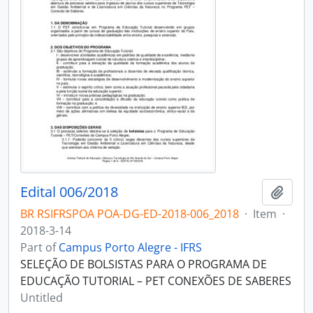
Edital 006/2018
Add t
BR RSIFRSPOA POA-DG-ED-2018-006_2018
·
Item
·
2018-3-14
Part of
Campus Porto Alegre - IFRS
SELEÇÃO DE BOLSISTAS PARA O PROGRAMA DE
EDUCAÇÃO TUTORIAL – PET CONEXÕES DE SABERES
Untitled