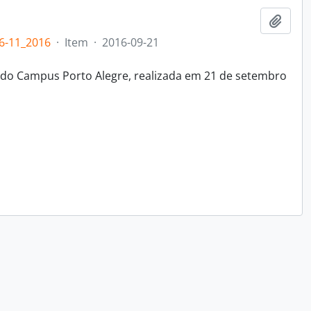
Add t
6-11_2016
·
Item
·
2016-09-21
 do Campus Porto Alegre, realizada em 21 de setembro