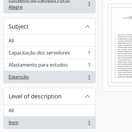
Conselho do Campus Porto
1
, 1 results
Alegre
Subject
All
Capacitação dos servidores
1
, 1 results
Afastamento para estudos
1
, 1 results
Extensão
1
, 1 results
Level of description
All
Item
1
, 1 results