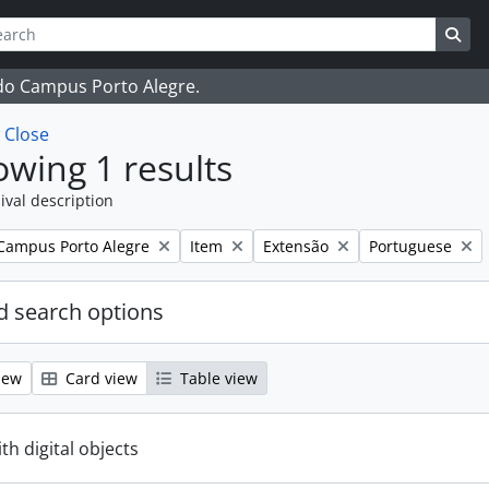
ch
 options
Sea
 do Campus Porto Alegre.
w
Close
wing 1 results
ival description
Remove filter:
Remove filter:
Remove filter:
Campus Porto Alegre
Item
Extensão
Portuguese
 search options
iew
Card view
Table view
ith digital objects