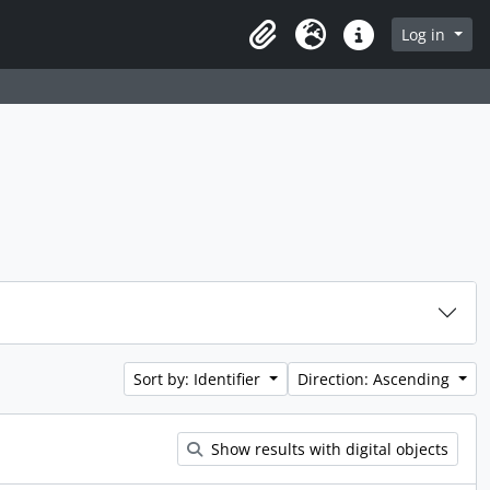
rch in browse page
Log in
Clipboard
Language
Quick links
Sort by: Identifier
Direction: Ascending
Show results with digital objects