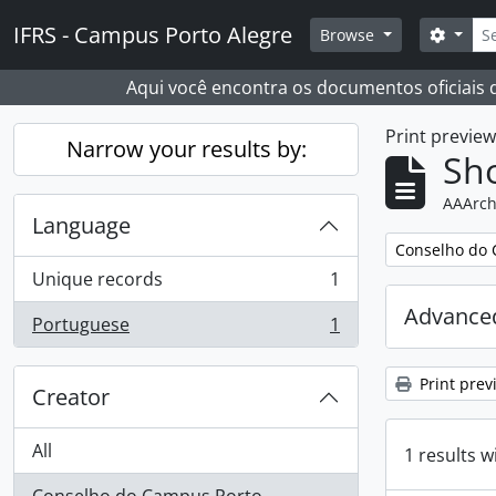
Skip to main content
Sear
IFRS - Campus Porto Alegre
Search
Browse
Aqui você encontra os documentos oficiais
Print previe
Narrow your results by:
Sho
AAArch
Language
Remove filter:
Conselho do 
Unique records
1
, 1 results
Advanced
Portuguese
1
, 1 results
Print prev
Creator
All
1 results w