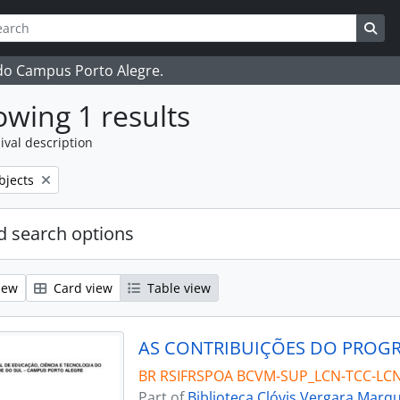
ch
 options
Sea
 do Campus Porto Alegre.
wing 1 results
ival description
bjects
 search options
iew
Card view
Table view
BR RSIFRSPOA BCVM-SUP_LCN-TCC-LCN
Part of
Biblioteca Clóvis Vergara Marq