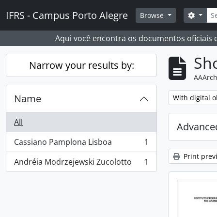
Skip to main content
Sear
IFRS - Campus Porto Alegre
Search
Browse
Aqui você encontra os documentos oficiais
Sho
Narrow your results by:
AAArch
Name
Remove filter:
With digital o
All
Advanced
Cassiano Pamplona Lisboa
1
, 1 results
Print prev
Andréia Modrzejewski Zucolotto
1
, 1 results