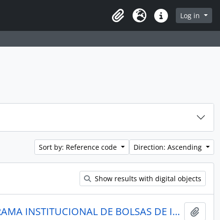
rch in browse page
Log in
Clipboard
Language
Quick links
Sort by: Reference code
Direction: Ascending
Show results with digital objects
AS CONTRIBUIÇÕES DO PROGRAMA INSTITUCIONAL DE BOLSAS DE INICIAÇÃO À DOCÊNCIA PARA PROFESSORES E FUTUROS PROFESSORES DE CIÊNCIAS: UM ESTUDO DE CASO DO PIBID/IFRS/LCN
Add t