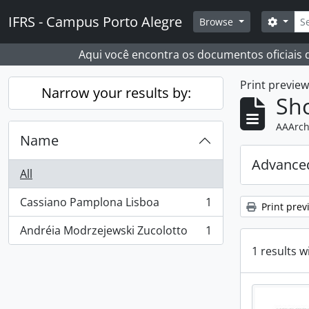
Skip to main content
Sear
IFRS - Campus Porto Alegre
Search
Browse
Aqui você encontra os documentos oficiais
Print previe
Narrow your results by:
Sho
AAArch
Name
Advanced
All
Cassiano Pamplona Lisboa
1
Print prev
, 1 results
Andréia Modrzejewski Zucolotto
1
, 1 results
1 results w