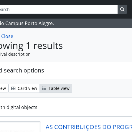
ch
 options
Sea
 do Campus Porto Alegre.
w
Close
wing 1 results
ival description
 search options
iew
Card view
Table view
ith digital objects