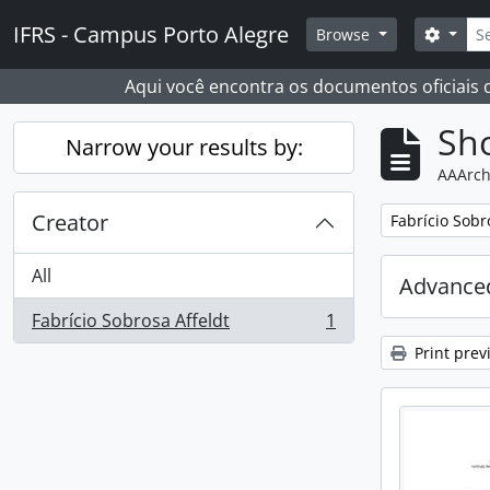
Skip to main content
Sear
IFRS - Campus Porto Alegre
Search
Browse
Aqui você encontra os documentos oficiais
Sho
Narrow your results by:
AAArch
Creator
Remove filter:
Fabrício Sobr
All
Advanced
Fabrício Sobrosa Affeldt
1
, 1 results
Print prev