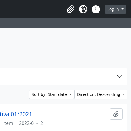
rch in browse page
Log in
Clipboard
Language
Quick links
Sort by: Start date
Direction: Descending
tiva 01/2021
Add t
·
Item
·
2022-01-12