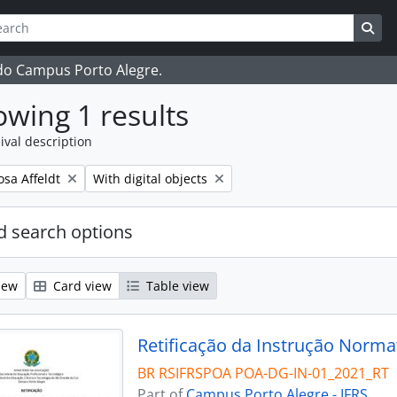
ch
 options
Sea
 do Campus Porto Alegre.
wing 1 results
ival description
Remove filter:
osa Affeldt
With digital objects
 search options
iew
Card view
Table view
Retificação da Instrução Norma
BR RSIFRSPOA POA-DG-IN-01_2021_RT
Part of
Campus Porto Alegre - IFRS