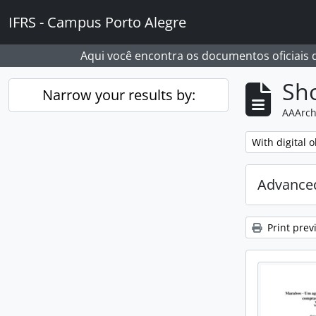
Skip to main content
IFRS - Campus Porto Alegre
Aqui você encontra os documentos oficiais
Sho
Narrow your results by:
AAArch
Remove filter:
With digital o
Advanced
Print prev