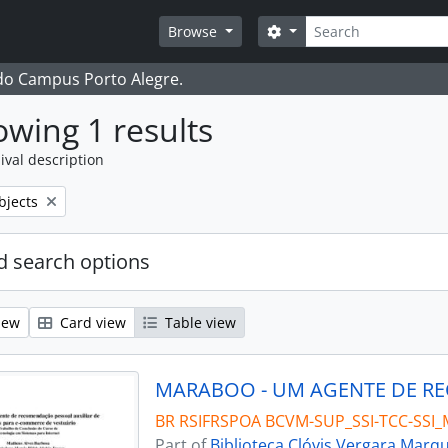
Search
Search options
Browse
 do Campus Porto Alegre.
wing 1 results
ival description
bjects
 search options
iew
Card view
Table view
BR RSIFRSPOA BCVM-SUP_SSI-TCC-SSI
Part of
Biblioteca Clóvis Vergara Marq