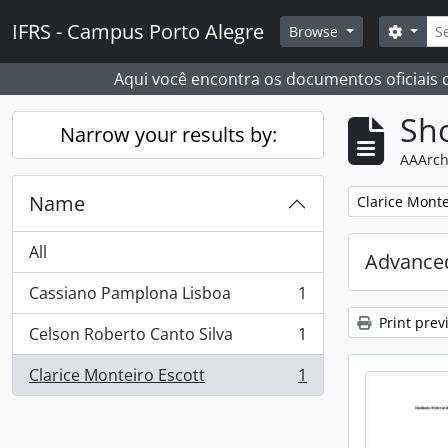
Skip to main content
Sear
IFRS - Campus Porto Alegre
Search
Browse
Aqui você encontra os documentos oficiais
Sho
Narrow your results by:
AAArch
Name
Remove filter:
Clarice Monte
All
Advanced
Cassiano Pamplona Lisboa
1
, 1 results
Print prev
Celson Roberto Canto Silva
1
, 1 results
Clarice Monteiro Escott
1
, 1 results