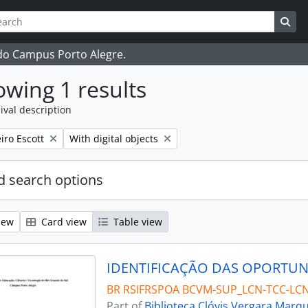
ch
 options
Sea
 do Campus Porto Alegre.
wing 1 results
ival description
Remove filter:
iro Escott
With digital objects
 search options
iew
Card view
Table view
BR RSIFRSPOA BCVM-SUP_LCN-TCC-LC
Part of
Biblioteca Clóvis Vergara Marq