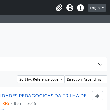
rch in browse page
Log in
Clipboard
Language
Quick links
Sort by: Reference code
Direction: Ascending
IDENTIFICAÇÃO DAS OPORTUNIDADES PEDAGÓGICAS DA TRILHA DE EDUCAÇÃO AMBIENTAL DO PARQUE NATURAL MORRO DO OSSO
Add t
N_RFS
·
Item
·
2015
ues