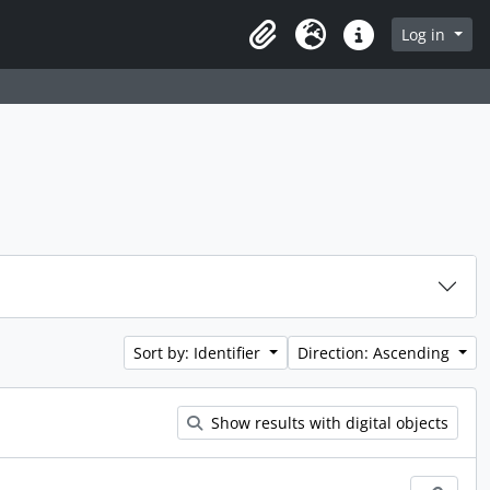
rch in browse page
Log in
Clipboard
Language
Quick links
Sort by: Identifier
Direction: Ascending
Show results with digital objects