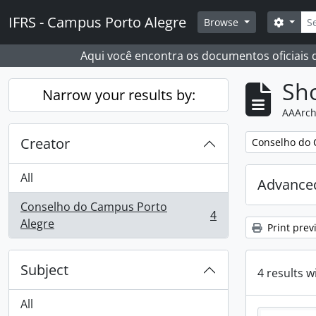
Skip to main content
Sear
IFRS - Campus Porto Alegre
Search
Browse
Aqui você encontra os documentos oficiais
Sho
Narrow your results by:
AAArch
Creator
Remove filter:
Conselho do 
All
Advanced
Conselho do Campus Porto
4
, 4 results
Alegre
Print prev
Subject
4 results w
All