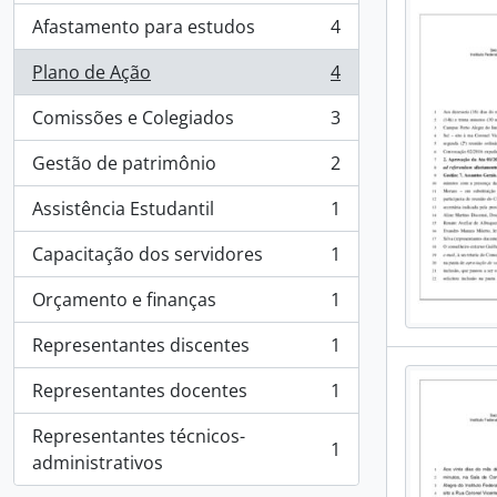
Afastamento para estudos
4
, 4 results
Plano de Ação
4
, 4 results
Comissões e Colegiados
3
, 3 results
Gestão de patrimônio
2
, 2 results
Assistência Estudantil
1
, 1 results
Capacitação dos servidores
1
, 1 results
Orçamento e finanças
1
, 1 results
Representantes discentes
1
, 1 results
Representantes docentes
1
, 1 results
Representantes técnicos-
1
, 1 results
administrativos