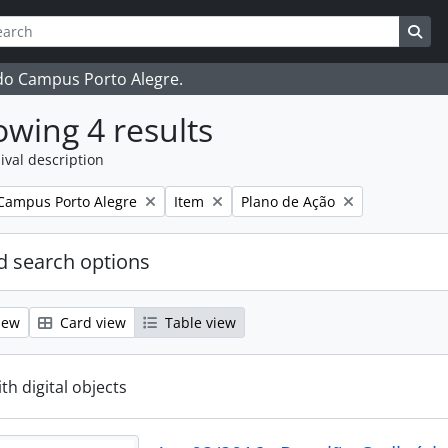
ch
 options
Sea
 do Campus Porto Alegre.
wing 4 results
ival description
Remove filter:
Remove filter:
Campus Porto Alegre
Item
Plano de Ação
 search options
iew
Card view
Table view
ith digital objects