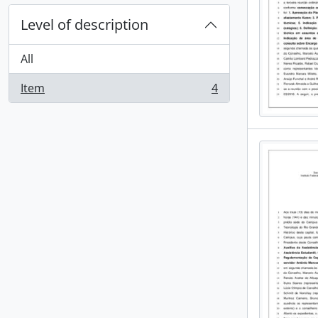
Level of description
All
Item
4
, 4 results