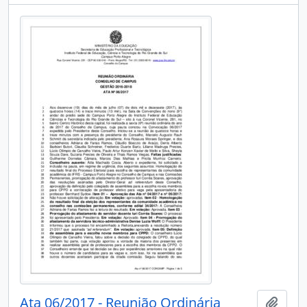
Ata 06/2017 - Reunião Ordinária
Add t