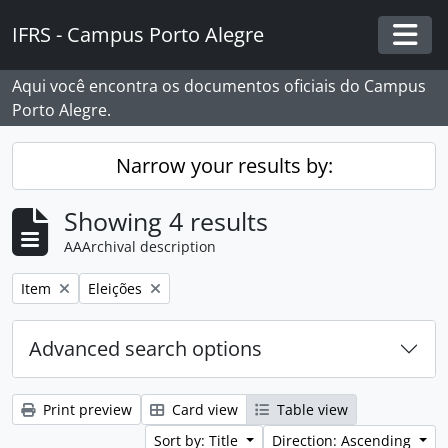
Skip to main content
IFRS - Campus Porto Alegre
Togg
Aqui você encontra os documentos oficiais do Campus
Porto Alegre.
Narrow your results by:
Showing 4 results
AAArchival description
Remove filter:
Remove filter:
Item
Eleições
Advanced search options
Print preview
Card view
Table view
Sort by: Title
Direction: Ascending