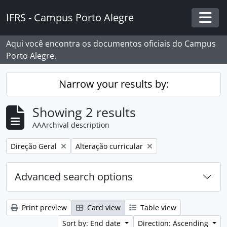
Skip to main content
IFRS - Campus Porto Alegre
Togg
Aqui você encontra os documentos oficiais do Campus
Porto Alegre.
Narrow your results by:
Showing 2 results
AAArchival description
Remove filter:
Remove filter:
Direção Geral
Alteração curricular
Advanced search options
Print preview
Card view
Table view
Sort by: End date
Direction: Ascending